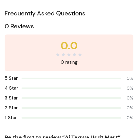
Frequently Asked Questions
0 Reviews
0.0
0 rating
5 Star
0%
4 Star
0%
3 Star
0%
2 Star
0%
1 Star
0%
Be the first to review “Ai Taqwa Usdt Mart”