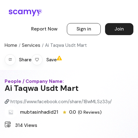
Report Now
Sign in
Join
Home
Services
Ai Taqwa Usdt Mart
Save
Share
People / Company Name:
Ai Taqwa Usdt Mart
https://www.facebook.com/share/1BwMLSz33y/
mubtasinhadid21
0.0
(0 Reviews)
314
Views