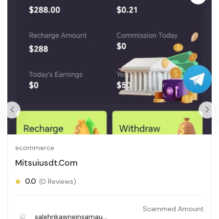
ecommerce
Mitsuiusdt.Com
0.0
(0 Reviews)
Scammed Amount
salehnkawneinsamaun40766